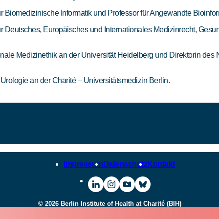
s für Biomedizinische Informatik und Professor für Angewandte Bioinfo
ts für Deutsches, Europäisches und Internationales Medizinrecht, Gesu
ationale Medizinethik an der Universität Heidelberg und Direktorin d
 Urologie an der Charité – Universitätsmedizin Berlin.
Impressum
Datenschutz
Kontakt
Zur
Zur
Zum
Zum
LinkedIn-
Instagram-
YouTube-
Bluesky-
© 2026 Berlin Institute of Health at Charité (BIH)
Seite
Seite
Channel
Channel
des
des
des
des