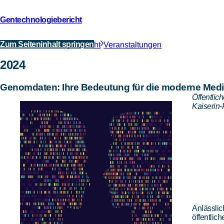
Gentechnologiebericht
Zurück
zur
Zum Seiteninhalt springen
Gentechnologiebericht
Veranstaltungen
2024
Startseite
2024
Genomdaten: Ihre Bedeutung für die moderne Medi
Öffentlic
Kaiserin-
Anlässlic
öffentlic