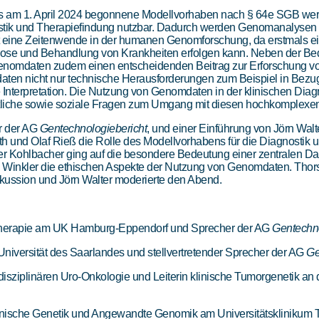
s am 1. April 2024 begonnene Modellvorhaben nach § 64e SGB we
ik und Therapiefindung nutzbar. Dadurch werden Genomanalysen in
t eine Zeitenwende in der humanen Genomforschung, da erstmals ei
nose und Behandlung von Krankheiten erfolgen kann. Neben der B
nomdaten zudem einen entscheidenden Beitrag zur Erforschung v
ten nicht nur technische Herausforderungen zum Beispiel in Bezug 
 Interpretation. Die Nutzung von Genomdaten in der klinischen Di
chtliche sowie soziale Fragen zum Umgang mit diesen hochkomplexe
r der AG
Gentechnologiebericht
, und einer Einführung von Jörn Walt
nath und Olaf Rieß die Rolle des Modellvorhabens für die Diagnost
er Kohlbacher ging auf die besondere Bedeutung einer zentralen Dat
va Winkler die ethischen Aspekte der Nutzung von Genomdaten. Thor
ussion und Jörn Walter moderierte den Abend.
Gentherapie am UK Hamburg-Eppendorf und Sprecher der AG
Gentechno
r Universität des Saarlandes und stellvertretender Sprecher der AG
Ge
disziplinären Uro-Onkologie und Leiterin klinische Tumorgenetik an de
edizinische Genetik und Angewandte Genomik am Universitätsklinikum