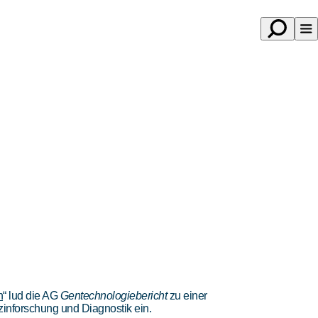
Suche
Na
öffnen
öf
n
“ lud die AG
Gentechnologiebericht
zu einer
inforschung und Diagnostik ein.