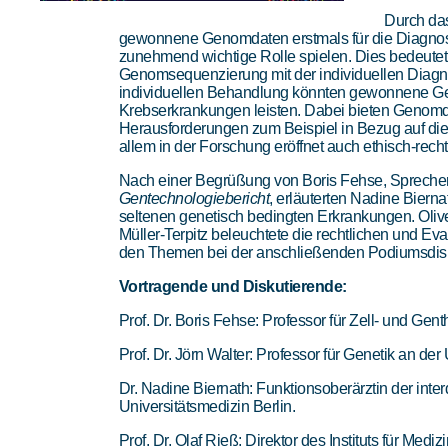
Durch da
gewonnene Genomdaten erstmals für die Diagnost
zunehmend wichtige Rolle spielen. Dies bedeute
Genomsequenzierung mit der individuellen Diag
individuellen Behandlung könnten gewonnene Ge
Krebserkrankungen leisten. Dabei bieten Genomda
Herausforderungen zum Beispiel in Bezug auf die
allem in der Forschung eröffnet auch ethisch-re
Nach einer Begrüßung von Boris Fehse, Spreche
Gentechnologiebericht
, erläuterten Nadine Bier
seltenen genetisch bedingten Erkrankungen. Oliv
Müller-Terpitz beleuchtete die rechtlichen und E
den Themen bei der anschließenden Podiumsdisk
Vortragende und Diskutierende:
Prof. Dr. Boris Fehse: Professor für Zell- und 
Prof. Dr. Jörn Walter: Professor für Genetik an de
Dr. Nadine Biernath: Funktionsoberärztin der inter
Universitätsmedizin Berlin.
Prof. Dr. Olaf Rieß: Direktor des Instituts für M