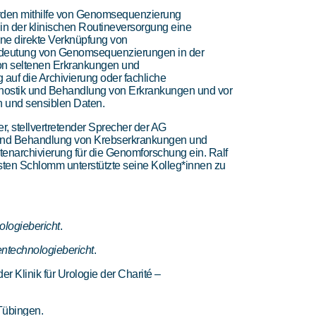
rden mithilfe von Genomsequenzierung
 der klinischen Routineversorgung eine
ne direkte Verknüpfung von
edeutung von Genomsequenzierungen in der
on seltenen Erkrankungen und
auf die Archivierung oder fachliche
agnostik und Behandlung von Erkrankungen und vor
n und sensiblen Daten.
er, stellvertretender Sprecher der AG
ik und Behandlung von Krebserkrankungen und
enarchivierung für die Genomforschung ein. Ralf
sten Schlomm unterstützte seine Kolleg*innen zu
logiebericht
.
ntechnologiebericht
.
r Klinik für Urologie der Charité –
 Tübingen.