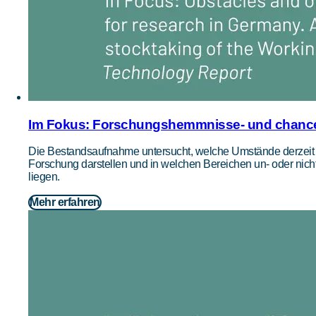
l
i
k
a
t
i
o
Im Fokus: Forschungshemmnisse- und chancen
n
Die Bestandsaufnahme untersucht, welche Umstände derzeit
e
Forschung darstellen und in welchen Bereichen un- oder nicht
liegen.
n
"
Mehr erfahren