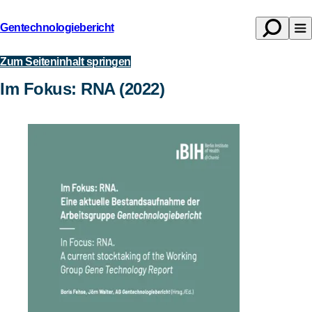
Gentechnologiebericht
Suche
Na
Zurück
öffnen
öf
zur
Zum Seiteninhalt springen
Publikationen
Startseite
Im Fokus: RNA (2022)