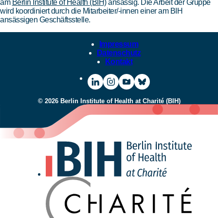
am
Berlin Institute of Health (BIH)
ansässig. Die Arbeit der Gruppe
wird koordiniert durch die Mitarbeiter/-innen einer am BIH
ansässigen Geschäftsstelle.
Impressum
Datenschutz
Kontakt
Zur
Zur
Zum
Zum
LinkedIn-
Instagram-
YouTube-
Bluesky-
© 2026 Berlin Institute of Health at Charité (BIH)
Seite
Seite
Channel
Channel
des
des
des
des
BIH
BIH
BIH
BIH
Zur
Startseite
des
BIH
Zur
Webseite