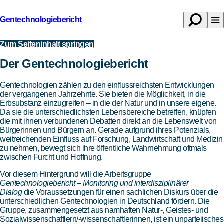
Gentechnologiebericht
Suche
Na
Zurück
öffnen
öf
zur
Zum Seiteninhalt springen
Über
Startseite
Der Gentechnologiebericht
Gentechnologien zählen zu den einflussreichsten Entwicklungen
der vergangenen Jahrzehnte. Sie bieten die Möglichkeit, in die
Erbsubstanz einzugreifen – in die der Natur und in unsere eigene.
Da sie die unterschiedlichsten Lebensbereiche betreffen, knüpfen
die mit ihnen verbundenen Debatten direkt an die Lebenswelt von
Bürgerinnen und Bürgern an. Gerade aufgrund ihres Potenzials,
weitreichenden Einfluss auf Forschung, Landwirtschaft und Medizin
zu nehmen, bewegt sich ihre öffentliche Wahrnehmung oftmals
zwischen Furcht und Hoffnung.
Vor diesem Hintergrund will die Arbeitsgruppe
Gentechnologiebericht – Monitoring und interdisziplinärer
Dialog
die Voraussetzungen für einen sachlichen Diskurs über die
unterschiedlichen Gentechnologien in Deutschland fördern. Die
Gruppe, zusammengesetzt aus namhaften Natur-, Geistes- und
Sozialwissenschaftlern/-wissenschaftlerinnen, ist ein unparteiisches